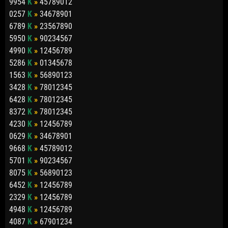
9954
K
»
45789012
0257
K
»
34678901
6789
K
»
23567890
5950
K
»
90234567
4990
K
»
12456789
5286
K
»
01345678
1563
K
»
56890123
3428
K
»
78012345
6428
K
»
78012345
8372
K
»
78012345
4230
K
»
12456789
0629
K
»
34678901
9668
K
»
45789012
5701
K
»
90234567
8075
K
»
56890123
6452
K
»
12456789
2329
K
»
12456789
4948
K
»
12456789
4087
K
»
67901234