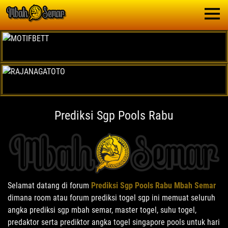
Prediksi Sgp Pools Rabu
Selamat datang di forum
Prediksi Sgp Pools Rabu Mbah Semar
dimana room atau forum prediksi togel sgp ini memuat seluruh
angka prediksi sgp mbah semar, master togel, suhu togel,
predaktor serta prediktor angka togel singapore pools untuk hari