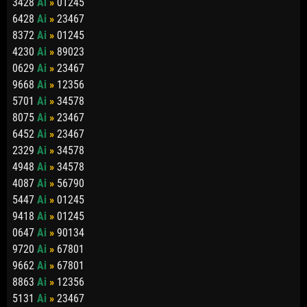
3428
Ai
»
01245
6428
Ai
»
23467
8372
Ai
»
01245
4230
Ai
»
89023
0629
Ai
»
23467
9668
Ai
»
12356
5701
Ai
»
34578
8075
Ai
»
23467
6452
Ai
»
23467
2329
Ai
»
34578
4948
Ai
»
34578
4087
Ai
»
56790
5447
Ai
»
01245
9418
Ai
»
01245
0647
Ai
»
90134
9720
Ai
»
67801
9662
Ai
»
67801
8863
Ai
»
12356
5131
Ai
»
23467