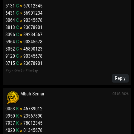
5131
C
»
67012345
6431
C
»
56901234
3064
C
»
90345678
8813
C
»
23678901
3396
C
»
89234567
5964
C
»
90345678
3052
C
»
45890123
9120
C
»
90345678
0715
C
»
23678901
Key : C8m9 + K3m9.ty
Reply
Mbah Semar
05-08-2026
0053
K
»
45789012
9950
K
»
23567890
7937
K
»
78012345
4020
K
»
01345678