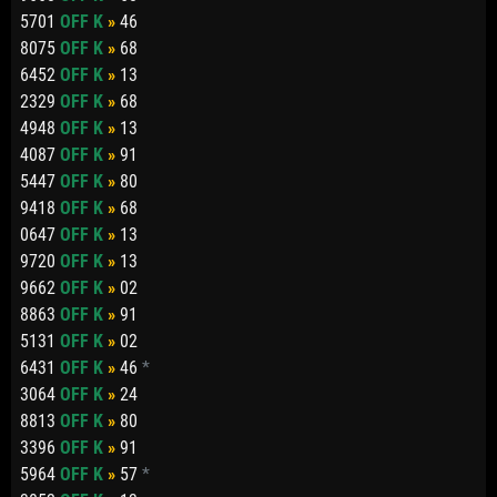
5701
OFF K
»
46
8075
OFF K
»
68
6452
OFF K
»
13
2329
OFF K
»
68
4948
OFF K
»
13
4087
OFF K
»
91
5447
OFF K
»
80
9418
OFF K
»
68
0647
OFF K
»
13
9720
OFF K
»
13
9662
OFF K
»
02
8863
OFF K
»
91
5131
OFF K
»
02
6431
OFF K
»
46
*
3064
OFF K
»
24
8813
OFF K
»
80
3396
OFF K
»
91
5964
OFF K
»
57
*