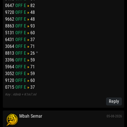
0647
OFF E
»
82
9720
OFF E
»
48
9662
OFF E
»
48
8863
OFF E
»
93
5131
OFF E
»
60
6431
OFF E
»
37
3064
OFF E
»
71
8813
OFF E
»
26
*
3396
OFF E
»
59
5964
OFF E
»
71
3052
OFF E
»
59
9120
OFF E
»
60
0715
OFF E
»
37
Key : A8mb + K1m7.ml
Reply
Mbah Semar
05-08-2026