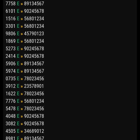
7758
E
»
89134567
6101
E
»
90245678
1516
E
»
56801234
3301
E
»
56801234
9806
E
»
45790123
1869
E
»
56801234
5273
E
»
90245678
2414
E
»
90245678
5906
E
»
89134567
5974
E
»
89134567
0735
E
»
78023456
3912
E
»
23578901
1622
E
»
78023456
7776
E
»
56801234
5478
E
»
78023456
4048
E
»
90245678
3082
E
»
90245678
4505
E
»
34689012
8981
E
»
89134567