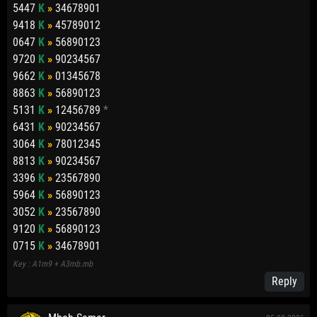
5447
K
»
34678901
9418
K
»
45789012
0647
K
»
56890123
9720
K
»
90234567
9662
K
»
01345678
8863
K
»
56890123
5131
K
»
12456789
*
6431
K
»
90234567
3064
K
»
78012345
8813
K
»
90234567
3396
K
»
23567890
5964
K
»
56890123
3052
K
»
23567890
9120
K
»
56890123
0715
K
»
34678901
Key : A1m9 + A3mb.mb
Reply