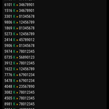
6101
K
»
34678901
1516
K
»
34678901
3301
K
»
01345678
9806
K
»
12456789
1869
K
»
01345678
5273
K
»
12456789
2414
K
»
45789012
5906
K
»
01345678
5974
K
»
78012345
0735
K
»
56890123
3912
K
»
78012345
1622
K
»
12456789
7776
K
»
67901234
5478
K
»
67901234
4048
K
»
23567890
3082
K
»
78012345
4505
K
»
78012345
8981
K
»
78012345