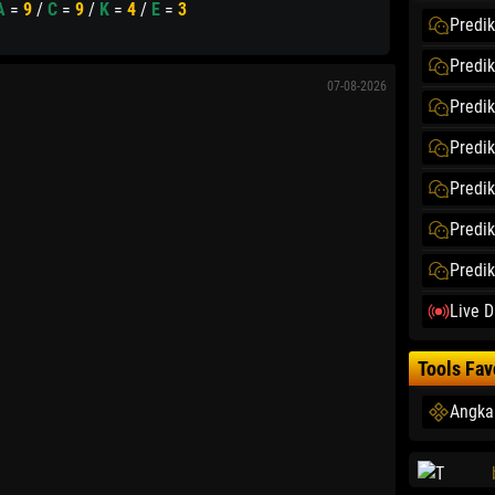
A
=
9
/
C
=
9
/
K
=
4
/
E
=
3
Predik
Predik
07-08-2026
Predik
Predik
Predi
Predik
Predi
Live 
Tools Fav
Angka