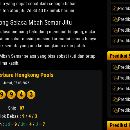
shio yang dapat sobat ikuti sebagai bahan
Predik
op atau jitu 2d 3d 4d hk untuk hari ini.
Predik
ong Selasa Mbah Semar Jitu
Predik
 selasa memang terkadang membuat bingung, maka
yakinan sobat masing-masing karena ini semua hanya
Predi
 hk semata yang ada kemungkinan akan patah.
Prediksi 
 Mbah Semar selasa yang bisa sobat ikuti dan tetap
rima kasih.
Predik
erbaru Hongkong Pools
Predik
Jumat, 07-08-2026
Predik
9
9
4
3
Predik
Shio :
07
Predi
lok Bebas :
9
/
4
/
3
h :
Jd
=
9
/
Jt
=
4
/
J
=
7
Prediksi 