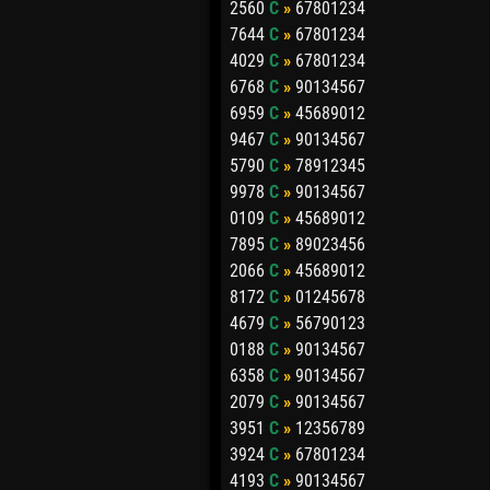
2560
C
»
67801234
7644
C
»
67801234
4029
C
»
67801234
6768
C
»
90134567
6959
C
»
45689012
9467
C
»
90134567
5790
C
»
78912345
9978
C
»
90134567
0109
C
»
45689012
7895
C
»
89023456
2066
C
»
45689012
8172
C
»
01245678
4679
C
»
56790123
0188
C
»
90134567
6358
C
»
90134567
2079
C
»
90134567
3951
C
»
12356789
3924
C
»
67801234
4193
C
»
90134567