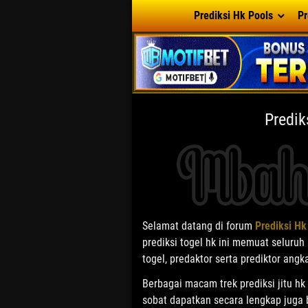
Prediksi Hk Pools
Pr
Predik
Selamat datang di forum
Prediksi H
prediksi togel hk ini memuat seluruh
togel, predaktor serta prediktor angk
Berbagai macam trek prediksi jitu hk
sobat dapatkan secara lengkap juga b