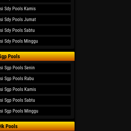
si Sdy Pools Kamis
si Sdy Pools Jumat
si Sdy Pools Sabtu
ksi Sdy Pools Minggu
Sgp Pools
si Sgp Pools Senin
si Sgp Pools Rabu
si Sgp Pools Kamis
si Sgp Pools Sabtu
ksi Sgp Pools Minggu
Hk Pools