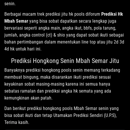
senin.
Berbagai macam trek prediksi jitu hk pools diforum
Prediksi Hk
Mbah Semar
yang bisa sobat dapatkan secara lengkap juga
bervariasi seperti angka main, angka ikut, bbfs, pola tarung,
jumlah, angka control (ct) & shio yang dapat sobat ikuti sebagai
bahan pertimbangan dalam menentukan line top atau jitu 2d 3d
4d hk untuk hari ini.
Prediksi Hongkong Senin Mbah Semar Jitu
Banyaknya prediksi hongkong pools senin memang terkadang
membuat bingung, maka disarankan ikuti prediksi sesuai
keyakinan sobat masing-masing karena ini semua hanya
sebatas ramalan dan prediksi angka hk semata yang ada
kemungkinan akan patah.
Dan berikut prediksi hongkong pools Mbah Semar senin yang
bisa sobat ikuti dan tetap Utamakan Prediksi Sendiri (U.P.S),
Terima kasih.