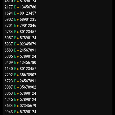
4610
E
»
57890124
2177
E
»
13456780
1694
E
»
80123457
5902
E
»
68901235
8701
E
»
79012346
0734
E
»
80123457
6057
E
»
57890124
5937
E
»
02345679
6583
E
»
24567891
5305
E
»
57890124
0409
E
»
13456780
1140
E
»
80123457
7292
E
»
35678902
6723
E
»
24567891
0087
E
»
35678902
8053
E
»
57890124
4245
E
»
57890124
3634
E
»
02345679
9943
E
»
57890124