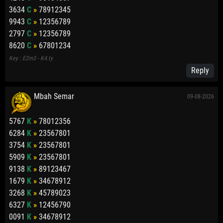
3634
C
»
78912345
9943
C
»
12356789
2797
C
»
12356789
8620
C
»
67801234
Key : E2m3 - K4.ty
Reply
Mbah Semar
09-08-2026
5767
K
»
78012356
6284
K
»
23567801
3754
K
»
23567801
5909
K
»
23567801
9138
K
»
89123467
1679
K
»
34678912
3268
K
»
45789023
6327
K
»
12456790
0091
K
»
34678912