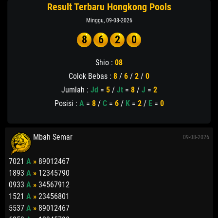
Result Terbaru Hongkong Pools
Minggu, 09-08-2026
8
6
2
0
Shio :
08
Colok Bebas :
8
/
6
/
2
/
0
Jumlah :
Jd
=
5
/
Jt
=
8
/
J
=
2
Posisi :
A
=
8
/
C
=
6
/
K
=
2
/
E
=
0
Mbah Semar
09-08-2026
7021
A
»
89012467
1893
A
»
12345790
0933
A
»
34567912
1521
A
»
23456801
5537
A
»
89012467