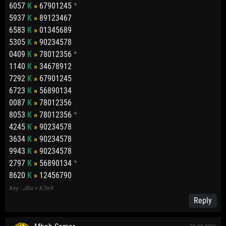
6057
K
»
67901245
*
5937
K
»
89123467
6583
K
»
01345689
5305
K
»
90234578
0409
K
»
78012356
*
1140
K
»
34678912
7292
K
»
67901245
6723
K
»
56890134
0087
K
»
78012356
8053
K
»
78012356
*
4245
K
»
90234578
3634
K
»
90234578
9943
K
»
90234578
2797
K
»
56890134
*
8620
K
»
12456790
Key : J8ix + K7m9
Reply