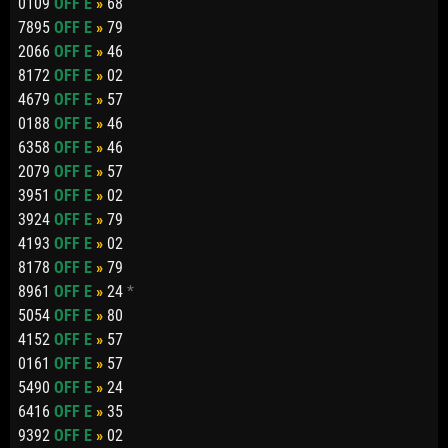
0109
OFF E
»
68
7895
OFF E
»
79
2066
OFF E
»
46
8172
OFF E
»
02
4679
OFF E
»
57
0188
OFF E
»
46
6358
OFF E
»
46
2079
OFF E
»
57
3951
OFF E
»
02
3924
OFF E
»
79
4193
OFF E
»
02
8178
OFF E
»
79
8961
OFF E
»
24
*
5054
OFF E
»
80
4152
OFF E
»
57
0161
OFF E
»
57
5490
OFF E
»
24
6416
OFF E
»
35
9392
OFF E
»
02