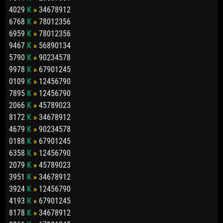
4029
K
»
34678912
6768
K
»
78012356
6959
K
»
78012356
9467
K
»
56890134
5790
K
»
90234578
9978
K
»
67901245
0109
K
»
12456790
7895
K
»
12456790
2066
K
»
45789023
8172
K
»
34678912
4679
K
»
90234578
0188
K
»
67901245
6358
K
»
12456790
2079
K
»
45789023
3951
K
»
34678912
3924
K
»
12456790
4193
K
»
67901245
8178
K
»
34678912