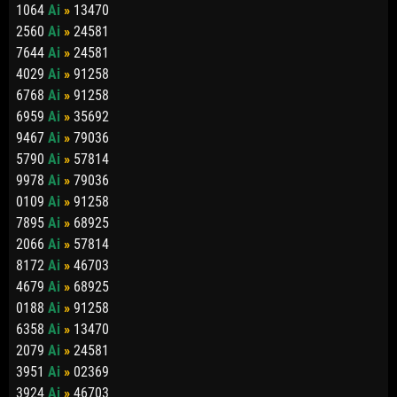
1064
Ai
»
13470
2560
Ai
»
24581
7644
Ai
»
24581
4029
Ai
»
91258
6768
Ai
»
91258
6959
Ai
»
35692
9467
Ai
»
79036
5790
Ai
»
57814
9978
Ai
»
79036
0109
Ai
»
91258
7895
Ai
»
68925
2066
Ai
»
57814
8172
Ai
»
46703
4679
Ai
»
68925
0188
Ai
»
91258
6358
Ai
»
13470
2079
Ai
»
24581
3951
Ai
»
02369
3924
Ai
»
46703