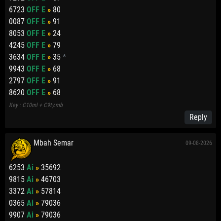
6723
OFF E
»
80
0087
OFF E
»
91
8053
OFF E
»
24
4245
OFF E
»
79
3634
OFF E
»
35
*
9943
OFF E
»
68
2797
OFF E
»
91
8620
OFF E
»
68
Key : C10ml + C9ty.mb
Reply
Mbah Semar
09-08-2026
6253
Ai
»
35692
9815
Ai
»
46703
3372
Ai
»
57814
0365
Ai
»
79036
9907
Ai
»
79036