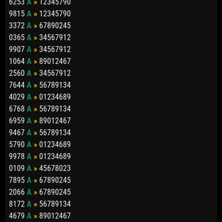
6253
A
»
12345790
9815
A
»
12345790
3372
A
»
67890245
0365
A
»
34567912
9907
A
»
34567912
1064
A
»
89012467
2560
A
»
34567912
7644
A
»
56789134
4029
A
»
01234689
6768
A
»
56789134
6959
A
»
89012467
9467
A
»
56789134
5790
A
»
01234689
9978
A
»
01234689
0109
A
»
45678023
7895
A
»
67890245
2066
A
»
67890245
8172
A
»
56789134
4679
A
»
89012467