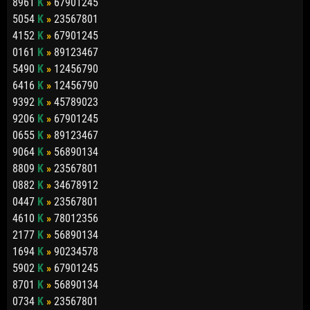
8961
K
»
67901245
5054
K
»
23567801
4152
K
»
67901245
0161
K
»
89123467
5490
K
»
12456790
6416
K
»
12456790
9392
K
»
45789023
9206
K
»
67901245
0655
K
»
89123467
9064
K
»
56890134
8809
K
»
23567801
0882
K
»
34678912
0447
K
»
23567801
4610
K
»
78012356
2177
K
»
56890134
1694
K
»
90234578
5902
K
»
67901245
8701
K
»
56890134
0734
K
»
23567801